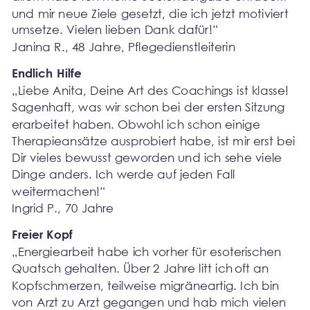
und mir neue Ziele gesetzt, die ich jetzt motiviert 
umsetze. Vielen lieben Dank dafür!“
Janina R., 48 Jahre, Pflegedienstleiterin
Endlich Hilfe
„Liebe Anita, Deine Art des Coachings ist klasse! 
Sagenhaft, was wir schon bei der ersten Sitzung 
erarbeitet haben. Obwohl ich schon einige 
Therapieansätze ausprobiert habe, ist mir erst bei 
Dir vieles bewusst geworden und ich sehe viele 
Dinge anders. Ich werde auf jeden Fall 
weitermachen!“ 
Ingrid P., 70 Jahre
Freier Kopf
„Energiearbeit habe i
ch v
orher f
ür esoterisch
en 
Quatsch gehalten. Über 
2 Jahre litt ich 
oft an 
Kopfschmerzen, teilweise migräneartig. Ich bin 
von Arzt zu Arzt gegangen und hab mich vielen 