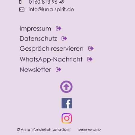
0160 813 96 49

info@luna-spirit.de

Anita Wunderlich Luna-Spirit
Erstellt mit XARA
©