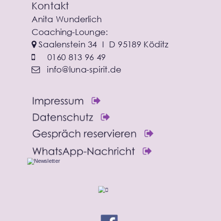
Kontakt
Anita Wunderlich
Coaching-Lounge: 
 Saalenstein 34  I  D 95189 Köditz

0160 813 96 49

info@luna-spirit.de
